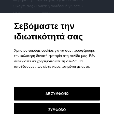
Οικογένειας «Γονέας γεννιέσαι ή γίνεσαι;»
17 Φεβρουαρίου 2026
«Χριστούγεννα μαζί» από τους φορείς ψυχικής
Σεβόμαστε την
υγείας του Νομού Ιωαννίνων την Τετάρτη
ιδιωτικότητά σας
17/12/2025
16 Δεκεμβρίου 2025
Χρησιμοποιούμε cookies για να σας προσφέρουμε
ΧΡΙΣΤΟΥΓΕΝΝΙΑΤΙΚΗ ΓΙΟΡΤΗ ΤΟΥ ΞΕΝΩΝΑ ΣΤΑ
την καλύτερη δυνατή εμπειρία στη σελίδα μας. Εάν
ΓΙΑΝΝΕΝΑ
συνεχίσετε να χρησιμοποιείτε τη σελίδα, θα
3 Δεκεμβρίου 2025
υποθέσουμε πως είστε ικανοποιημένοι με αυτό.
ΣΥΝΔΕΣΜΟΙ
Πολιτική Απορρήτου
ΔΕ ΣΥΜΦΩΝΩ
Επικοινωνία
ΣΥΜΦΩΝΩ