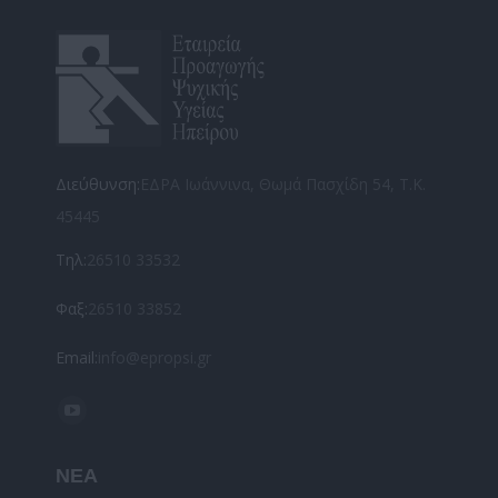
Διεύθυνση:
ΕΔΡΑ Ιωάννινα, Θωμά Πασχίδη 54, Τ.Κ.
45445
Τηλ:
26510 33532
Φαξ:
26510 33852
Email:
info@epropsi.gr
Find us on:
YouTube
page
ΝΕΑ
opens