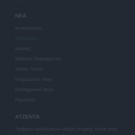
YouTube
page
ΝΕΑ
opens
in
Ανακοινώσεις
new
Εκδηλώσεις
window
Δράσεις
Εκθέσεις Πεπραγμένων
Δελτίο Τύπου
Ενημερωτικό Υλικό
Επιστημονικό Έργο
Περιοδικό
ΑΤΖΕΝΤΑ
Τριήμερο εκδηλώσεων «Μέρες Ψυχικής Υγείας στην