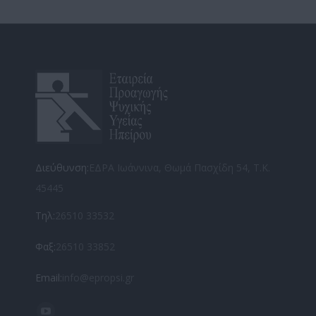
Facebook
X
Διεύθυνση:
ΕΔΡΑ Ιωάννινα, Θωμά Πασχίδη 54, Τ.Κ.
45445
Τηλ:
26510 33532
Φαξ:
26510 33852
Email:
info@epropsi.gr
Find us on: