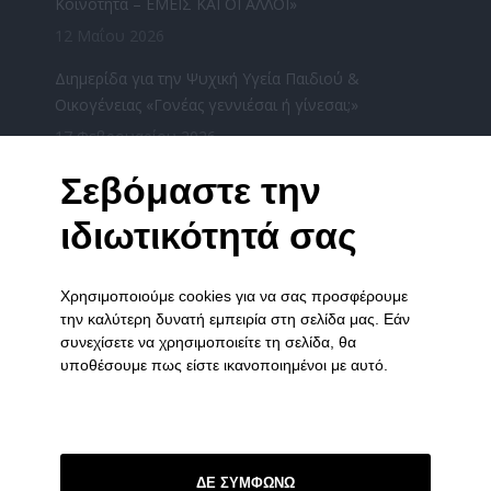
Κοινότητα – ΕΜΕΙΣ ΚΑΙ ΟΙ ΑΛΛΟΙ»
12 Μαΐου 2026
Διημερίδα για την Ψυχική Υγεία Παιδιού &
Οικογένειας «Γονέας γεννιέσαι ή γίνεσαι;»
17 Φεβρουαρίου 2026
«Χριστούγεννα μαζί» από τους φορείς ψυχικής
Σεβόμαστε την
υγείας του Νομού Ιωαννίνων την Τετάρτη
ιδιωτικότητά σας
17/12/2025
16 Δεκεμβρίου 2025
Χρησιμοποιούμε cookies για να σας προσφέρουμε
ΧΡΙΣΤΟΥΓΕΝΝΙΑΤΙΚΗ ΓΙΟΡΤΗ ΤΟΥ ΞΕΝΩΝΑ ΣΤΑ
την καλύτερη δυνατή εμπειρία στη σελίδα μας. Εάν
ΓΙΑΝΝΕΝΑ
συνεχίσετε να χρησιμοποιείτε τη σελίδα, θα
3 Δεκεμβρίου 2025
υποθέσουμε πως είστε ικανοποιημένοι με αυτό.
ΣΥΝΔΕΣΜΟΙ
Πολιτική Απορρήτου
ΔΕ ΣΥΜΦΩΝΩ