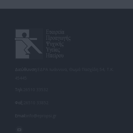
Facebook
X
Διεύθυνση:
ΕΔΡΑ Ιωάννινα, Θωμά Πασχίδη 54, Τ.Κ.
45445
Τηλ:
26510 33532
Φαξ:
26510 33852
Email:
info@epropsi.gr
Find us on: