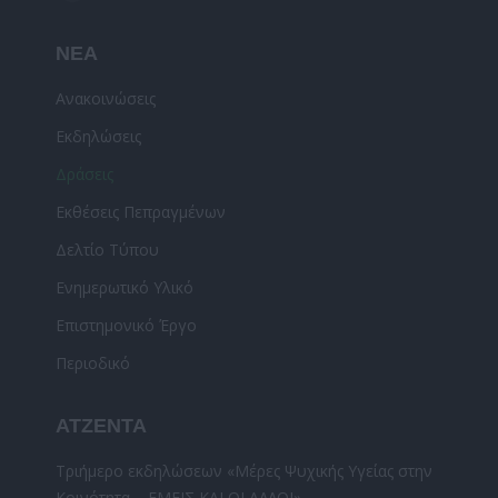
YouTube
page
ΝΕΑ
opens
in
Ανακοινώσεις
new
Εκδηλώσεις
window
Δράσεις
Εκθέσεις Πεπραγμένων
Δελτίο Τύπου
Ενημερωτικό Υλικό
Επιστημονικό Έργο
Περιοδικό
ΑΤΖΕΝΤΑ
Τριήμερο εκδηλώσεων «Μέρες Ψυχικής Υγείας στην
Κοινότητα – ΕΜΕΙΣ ΚΑΙ ΟΙ ΑΛΛΟΙ»