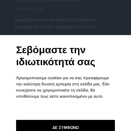
12 Μαΐου 2026
Διημερίδα για την Ψυχική Υγεία Παιδιού &
Οικογένειας «Γονέας γεννιέσαι ή γίνεσαι;»
17 Φεβρουαρίου 2026
«Χριστούγεννα μαζί» από τους φορείς ψυχικής
Σεβόμαστε την
υγείας του Νομού Ιωαννίνων την Τετάρτη
ιδιωτικότητά σας
17/12/2025
16 Δεκεμβρίου 2025
Χρησιμοποιούμε cookies για να σας προσφέρουμε
ΧΡΙΣΤΟΥΓΕΝΝΙΑΤΙΚΗ ΓΙΟΡΤΗ ΤΟΥ ΞΕΝΩΝΑ ΣΤΑ
την καλύτερη δυνατή εμπειρία στη σελίδα μας. Εάν
ΓΙΑΝΝΕΝΑ
συνεχίσετε να χρησιμοποιείτε τη σελίδα, θα
3 Δεκεμβρίου 2025
υποθέσουμε πως είστε ικανοποιημένοι με αυτό.
ΣΥΝΔΕΣΜΟΙ
Πολιτική Απορρήτου
ΔΕ ΣΥΜΦΩΝΩ