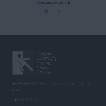
Κάνε κοινοποίηση!
Share
Share
on
on
Facebook
X
Διεύθυνση:
ΕΔΡΑ Ιωάννινα, Θωμά Πασχίδη 54, Τ.Κ.
45445
Τηλ:
26510 33532