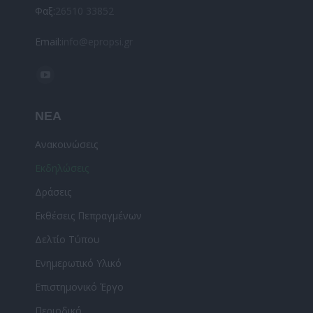
Φαξ:
26510 33852
Email:
info@epropsi.gr
Find us on:
YouTube
page
ΝΕΑ
opens
in
Ανακοινώσεις
new
Εκδηλώσεις
window
Δράσεις
Εκθέσεις Πεπραγμένων
Δελτίο Τύπου
Ενημερωτικό Υλικό
Επιστημονικό Έργο
Περιοδικό