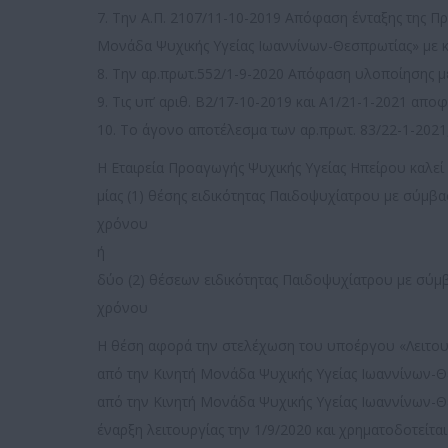
7. Την Α.Π. 2107/11-10-2019 Απόφαση ένταξης της Π
Μονάδα Ψυχικής Υγείας Ιωαννίνων-Θεσπρωτίας» με κ
8. Την αρ.πρωτ.552/1-9-2020 Απόφαση υλοποίησης με 
9. Τις υπ’ αριθ. Β2/17-10-2019 και Α1/21-1-2021 απο
10. Το άγονο αποτέλεσμα των αρ.πρωτ. 83/22-1-20
Η Εταιρεία Προαγωγής Ψυχικής Υγείας Ηπείρου καλεί
μίας (1) θέσης ειδικότητας Παιδοψυχίατρου με σύμ
χρόνου
ή
δύο (2) θέσεων ειδικότητας Παιδοψυχίατρου με σύμ
χρόνου
Η θέση αφορά την στελέχωση του υποέργου «Λειτου
από την Κινητή Μονάδα Ψυχικής Υγείας Ιωαννίνων-Θ
από την Κινητή Μονάδα Ψυχικής Υγείας Ιωαννίνων-Θ
έναρξη λειτουργίας την 1/9/2020 και χρηματοδοτείται