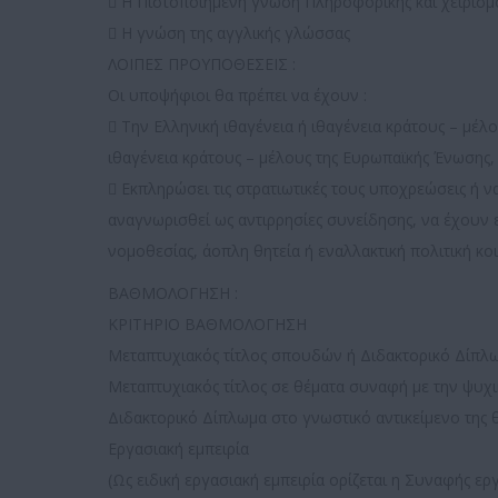
 Η Πιστοποιημένη γνώση Πληροφορικής και χειρισμ
 Η γνώση της αγγλικής γλώσσας
ΛΟΙΠΕΣ ΠΡΟΥΠΟΘΕΣΕΙΣ :
Οι υποψήφιοι θα πρέπει να έχουν :
 Την Ελληνική ιθαγένεια ή ιθαγένεια κράτους – μέ
ιθαγένεια κράτους – μέλους της Ευρωπαϊκής Ένωσης, 
 Εκπληρώσει τις στρατιωτικές τους υποχρεώσεις ή 
αναγνωρισθεί ως αντιρρησίες συνείδησης, να έχουν ε
νομοθεσίας, άοπλη θητεία ή εναλλακτική πολιτική κ
ΒΑΘΜΟΛΟΓΗΣΗ :
ΚΡΙΤΗΡΙΟ ΒΑΘΜΟΛΟΓΗΣΗ
Μεταπτυχιακός τίτλος σπουδών ή Διδακτορικό Δίπλωμ
Μεταπτυχιακός τίτλος σε θέματα συναφή με την ψυχικ
Διδακτορικό Δίπλωμα στο γνωστικό αντικείμενο της 
Εργασιακή εμπειρία
(Ως ειδική εργασιακή εμπειρία ορίζεται η Συναφής ε