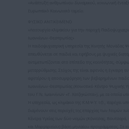
«Ανάπτυξη ανθρωπίνου δυναμικού, κοινωνική ένταξ
Ευρωπαϊκό Κοινωνικό ταμείο.
ΦΥΣΙΚΟ ΑΝΤΙΚΕΙΜΕΝΟ
«Λειτουργία κλιμακίου για την παροχή Παιδοψυχιατ
Ιωαννίνων-Θεσπρωτίας»
Η παιδοψυχιατρική υπηρεσία της Κινητής Μονάδας Ψυχ
απευθύνεται σε παιδιά και εφήβους με ψυχικές διατ
αντιμετωπίζονται στο επίπεδο της κοινότητας, σύμφων
μεταρρύθμισης. Στόχος της είναι αφενός η έγκαιρη
αφετέρου η αποσυμφόρηση των βεβαρημένων παιδοψυ
Ιωαννίνων-Θεσπρωτίας (Κοινοτικό Κέντρο Ψυχικής Υγε
του Γ.Ν. Ιωαννίνων «Γ. Χατζηκώστα»), με τα οποία υ
Η υπηρεσία, ως κλιμάκιο της Κ.Μ.Ψ.Υ. Ι.Θ., παρέχει υπ
διαμένουν στις περιοχές της επαρχίας των Νομών Ιω
Κέντρα Υγείας των δύο νομών (Κόνιτσας, Βουτσαρά,
και Μαργαριτίου) βάση μηνιαίου προγράμματος. Σε ειδι