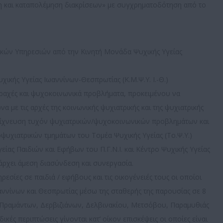
η και καταπολέμηση διακρίσεων» με συγχρηματοδότηση από το
ρικών Υπηρεσιών από την Κινητή Μονάδα Ψυχικής Υγείας
ικής Υγείας Ιωαννίνων-Θεσπρωτίας (Κ.Μ.Ψ.Υ. Ι.-Θ.)
αραχές και ψυχοκοινωνικά προβλήματα, προκειμένου να
α με τις αρχές της κοινωνικής ψυχιατρικής και της ψυχιατρικής
 ανίχνευση τυχόν ψυχιατρικών/ψυχοκοινωνικών προβλημάτων και
χιατρικών τμημάτων του Τομέα Ψυχικής Υγείας (Το.Ψ.Υ.)
ίας Παιδιών και Εφήβων του Π.Γ.Ν.Ι. και Κέντρο Ψυχικής Υγείας
πάρχει άμεση διασύνδεση και συνεργασία.
ηρεσίες σε παιδιά / εφήβους και τις οικογένειές τους οι οποίοι
αννίνων και Θεσπρωτίας μέσω της σταθερής της παρουσίας σε 8
 Πραμάντων, Δερβιζιάνων, Δελβινακίου, Μετσόβου, Παραμυθιάς
κές περιπτώσεις γίνονται κατ’ οίκον επισκέψεις οι οποίες είναι