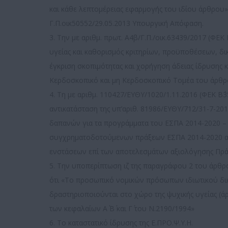
και κάθε λεπτομέρειας εφαρμογής του ιδίου άρθρου»
Γ.Π.οικ50552/29.05.2013 Υπουργική Απόφαση.
3. Την με αριθμ. πρωτ. Α4β/Γ.Π./οικ.63439/2017 (ΦΕ
υγείας και καθορισμός κριτηρίων, προϋποθέσεων, δικ
έγκριση σκοπιμότητας και χορήγηση άδειας ίδρυσης κ
Κερδοσκοπικό και μη Κερδοσκοπικό Τομέα του άρθρου
4. Τη με αριθμ. 110427/ΕΥΘΥ/1020/1.11.2016 (ΦΕΚ Β
αντικατάσταση της υπ’αριθ. 81986/ΕΥΘΥ/712/31-7-20
δαπανών για τα προγράμματα του ΕΣΠΑ 2014-2020 –
συγχρηματοδοτούμενων πράξεων ΕΣΠΑ 2014-2020 από
ενστάσεων επί των αποτελεσμάτων αξιολόγησης Πρ
5. Την υποπερίπτωση ιζ της παραγράφου 2 του άρθρο
ότι «Το προσωπικό νομικών πρόσωπων ιδιωτικού δικ
δραστηριοποιούνται στο χώρο της ψυχικής υγείας (άρθ
των κεφαλαίων Α΄ Β΄ και Γ΄ του Ν.2190/1994»
6. Το καταστατικό ίδρυσης της Ε.ΠΡΟ.Ψ.Υ.Η.