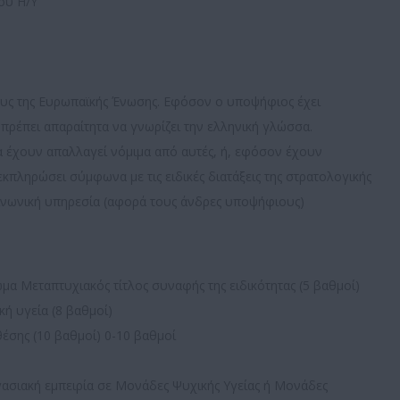
ού Η/Υ
λους της Ευρωπαϊκής Ένωσης. Εφόσον ο υποψήφιος έχει
πρέπει απαραίτητα να γνωρίζει την ελληνική γλώσσα.
να έχουν απαλλαγεί νόμιμα από αυτές, ή, εφόσον έχουν
κπληρώσει σύμφωνα με τις ειδικές διατάξεις της στρατολογικής
οινωνική υπηρεσία (αφορά τους άνδρες υποψήφιους)
α Μεταπτυχιακός τίτλος συναφής της ειδικότητας (5 βαθμοί)
ή υγεία (8 βαθμοί)
θέσης (10 βαθμοί) 0-10 βαθμοί
ργασιακή εμπειρία σε Μονάδες Ψυχικής Υγείας ή Μονάδες