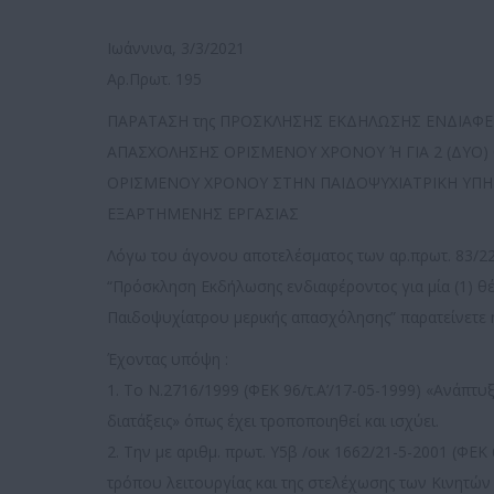
Ιωάννινα, 3/3/2021
Αρ.Πρωτ. 195
ΠΑΡΑΤΑΣΗ της ΠΡΟΣΚΛΗΣΗΣ ΕΚΔΗΛΩΣΗΣ ΕΝΔΙΑΦΕΡ
ΑΠΑΣΧΟΛΗΣΗΣ ΟΡΙΣΜΕΝΟΥ ΧΡΟΝΟΥ Ή ΓΙΑ 2 (ΔΥΟ)
ΟΡΙΣΜΕΝΟΥ ΧΡΟΝΟΥ ΣΤΗΝ ΠΑΙΔΟΨΥΧΙΑΤΡΙΚΗ ΥΠΗΡΕ
ΕΞΑΡΤΗΜΕΝΗΣ ΕΡΓΑΣΙΑΣ
Λόγω του άγονου αποτελέσματος των αρ.πρωτ. 83/22
“Πρόσκληση Εκδήλωσης ενδιαφέροντος για μία (1) 
Παιδοψυχίατρου μερικής απασχόλησης” παρατείνετε η 
Έχοντας υπόψη :
1. Το N.2716/1999 (ΦΕΚ 96/τ.Α’/17-05-1999) «Ανάπτυ
διατάξεις» όπως έχει τροποποιηθεί και ισχύει.
2. Την με αριθμ. πρωτ. Υ5β /οικ 1662/21-5-2001 (Φ
τρόπου λειτουργίας και της στελέχωσης των Κινητώ