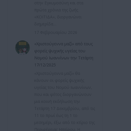
στην Εγκυμοσύνη και στα
πρώτα χρόνια της ζωής
«ΚΟΙΤΙΔΑ», διοργανώνει
διημερίδα…
17 Φεβρουαρίου 2026
«Χριστούγεννα μαζί» από τους
φορείς ψυχικής υγείας του
Νομού Ιωαννίνων την Τετάρτη
17/12/2025
«Χριστούγεννα μαζί» θα
κάνουν οι φορείς ψυχικής
υγείας του Νομού Ιωαννίνων,
που και φέτος διοργανώνουν
μια κοινή εκδήλωση την
Τετάρτη 17 Δεκεμβρίου, από τις
11 το πρωί έως τη 1 το
μεσημέρι, έξω από το κτίριο της
Περιφέρειας Ηπείρου. Η