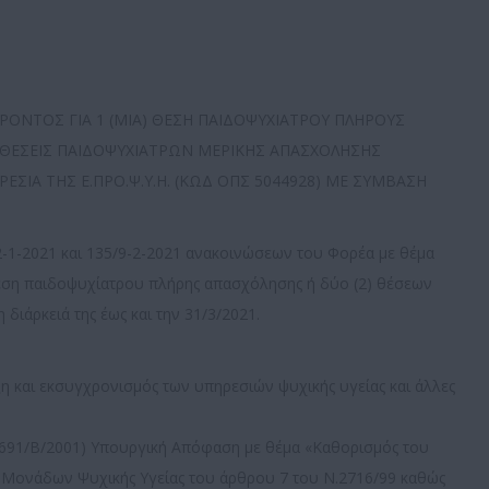
ΟΝΤΟΣ ΓΙΑ 1 (ΜΙΑ) ΘΕΣΗ ΠΑΙΔΟΨΥΧΙΑΤΡΟΥ ΠΛΗΡΟΥΣ
 ΘΕΣΕΙΣ ΠΑΙΔΟΨΥΧΙΑΤΡΩΝ ΜΕΡΙΚΗΣ ΑΠΑΣΧΟΛΗΣΗΣ
ΣΙΑ ΤΗΣ Ε.ΠΡΟ.Ψ.Υ.Η. (ΚΩΔ ΟΠΣ 5044928) ΜΕ ΣΥΜΒΑΣΗ
-1-2021 και 135/9-2-2021 ανακοινώσεων του Φορέα με θέμα
θέση παιδοψυχίατρου πλήρης απασχόλησης ή δύο (2) θέσεων
διάρκειά της έως και την 31/3/2021.
ξη και εκσυγχρονισμός των υπηρεσιών ψυχικής υγείας και άλλες
ΕΚ 691/Β/2001) Υπουργική Απόφαση με θέμα «Καθορισμός του
ν Μονάδων Ψυχικής Υγείας του άρθρου 7 του Ν.2716/99 καθώς