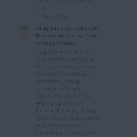
ΑΛΛΟΙ» Πώς συναντιόμαστε
όταν…
12 Μαΐου 2026
Διημερίδα για την Ψυχική Υγεία
Παιδιού & Οικογένειας «Γονέας
γεννιέσαι ή γίνεσαι;»
Διημερίδα για την Ψυχική
Υγεία Παιδιού & Οικογένειας
«Γονέας γεννιέσαι ή γίνεσαι;»
Διαδρομές, υποστήριξη και
εκτροπές της γονεϊκής
λειτουργίας Η Μονάδα
Έγκαιρης Παρέμβασης στην
Ψύχωση «Αριάδνη», της
Εταιρείας Προαγωγής Ψυχικής
Υγείας Ηπείρου, σε συνεργασία
με το Ινστιτούτο για την
προαγωγή της Ψυχικής Υγείας