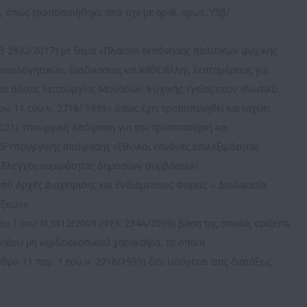
, όπως τροποποιήθηκε από την με αριθ. πρωτ. Υ5β/
Κ Β 2932/2017) με θέμα «Πλαίσιο εκπόνησης πολιτικών ψυχικής
αιολογητικών, διαδικασίας και κάθε άλλης λεπτομέρειας για
αι άδειας λειτουργίας Μονάδων Ψυχικής Υγείας στον Ιδιωτικό
 11 του ν. 2716/ 1999» όπως έχει τροποποιηθεί και ισχύει
΄3521) Υπουργική Απόφαση για την τροποποίηση και
15 Υπουργικής απόφασης «Εθνικοί κανόνες επιλεξιμότητας
 Έλεγχοι νομιμότητας δημοσίων συμβάσεων
 Αρχές Διαχείρισης και Ενδιάμεσους Φορείς – Διαδικασία
άξεων»
υ 1 του Ν.3812/2009 (ΦΕΚ 234Α/2009) βάση της οποίας ορίζεται
αίου μη κερδοσκοπικού χαρακτήρα, τα οποία
ρο 11 παρ. 1 του ν. 2716/1999) δεν υπάγεται στις διατάξεις