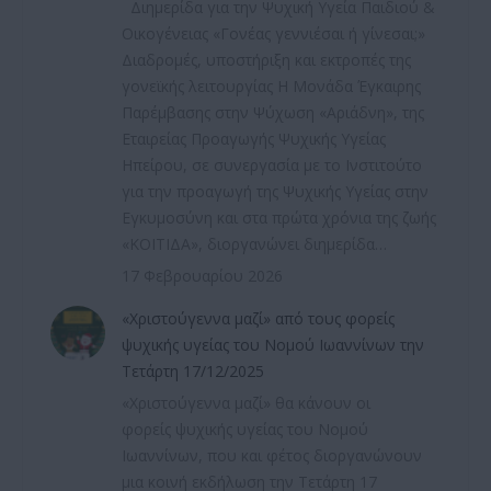
Διημερίδα για την Ψυχική Υγεία Παιδιού &
Οικογένειας «Γονέας γεννιέσαι ή γίνεσαι;»
Διαδρομές, υποστήριξη και εκτροπές της
γονεϊκής λειτουργίας Η Μονάδα Έγκαιρης
Παρέμβασης στην Ψύχωση «Αριάδνη», της
Εταιρείας Προαγωγής Ψυχικής Υγείας
Ηπείρου, σε συνεργασία με το Ινστιτούτο
για την προαγωγή της Ψυχικής Υγείας στην
Εγκυμοσύνη και στα πρώτα χρόνια της ζωής
«ΚΟΙΤΙΔΑ», διοργανώνει διημερίδα…
17 Φεβρουαρίου 2026
«Χριστούγεννα μαζί» από τους φορείς
ψυχικής υγείας του Νομού Ιωαννίνων την
Τετάρτη 17/12/2025
«Χριστούγεννα μαζί» θα κάνουν οι
φορείς ψυχικής υγείας του Νομού
Ιωαννίνων, που και φέτος διοργανώνουν
μια κοινή εκδήλωση την Τετάρτη 17