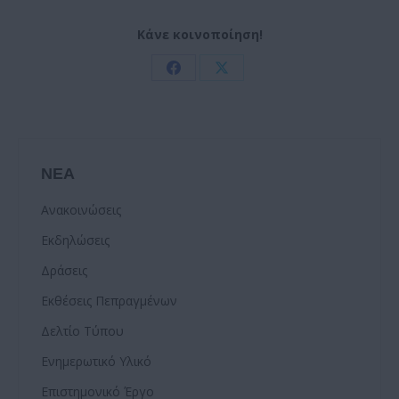
Κάνε κοινοποίηση!
Share
Share
on
on
Facebook
X
ΝΕΑ
Ανακοινώσεις
Εκδηλώσεις
Δράσεις
Εκθέσεις Πεπραγμένων
Δελτίο Τύπου
Ενημερωτικό Υλικό
Επιστημονικό Έργο