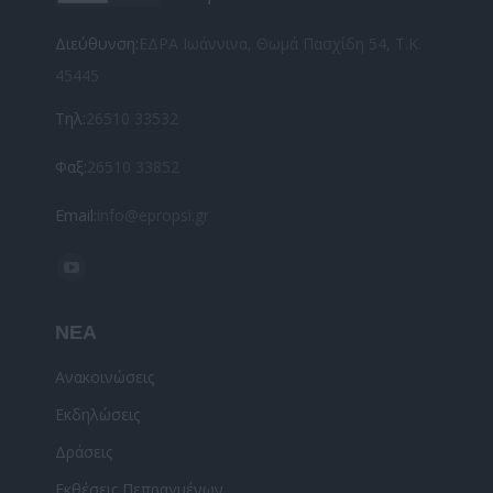
Διεύθυνση:
ΕΔΡΑ Ιωάννινα, Θωμά Πασχίδη 54, Τ.Κ.
45445
Τηλ:
26510 33532
Φαξ:
26510 33852
Email:
info@epropsi.gr
Find us on:
YouTube
page
ΝΕΑ
opens
in
Ανακοινώσεις
new
Εκδηλώσεις
window
Δράσεις
Εκθέσεις Πεπραγμένων