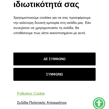
ιδιωτικότητά σας
17/12/2025
16 Δεκεμβρίου 2025
Χρησιμοποιούμε cookies για να σας προσφέρουμε
ΧΡΙΣΤΟΥΓΕΝΝΙΑΤΙΚΗ ΓΙΟΡΤΗ ΤΟΥ ΞΕΝΩΝΑ ΣΤΑ
την καλύτερη δυνατή εμπειρία στη σελίδα μας. Εάν
ΓΙΑΝΝΕΝΑ
συνεχίσετε να χρησιμοποιείτε τη σελίδα, θα
3 Δεκεμβρίου 2025
υποθέσουμε πως είστε ικανοποιημένοι με αυτό.
ΣΥΝΔΕΣΜΟΙ
Πολιτική Απορρήτου
ΔΕ ΣΥΜΦΩΝΩ
Επικοινωνία
ΣΥΜΦΩΝΩ
Ρυθμίσεις Cookie
Σύνδεσμοι
Σελίδα Πολιτικής Απορρήτου
© 2026 Ε.ΠΡΟ.Ψ.Υ.Η.