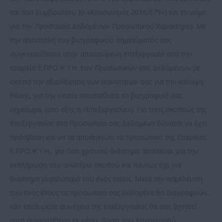
και του Συμβουλίου (ο «Κανονισμός 2016/679») και το νόμο
για την Προστασία Δεδομένων Προσωπικού Χαρακτήρα). Με
την αποστολή του βιογραφικού σημειώματός σας
συγκατατίθεστε στην απαιτούμενη επεξεργασία από την
εταιρεία Ε.ΠΡΟ.Ψ.Υ.Η. των Προσωπικών σας Δεδομένων με
σκοπό την αξιολόγηση των ικανοτήτων σας για την κάλυψη
θέσης, για την οποία αποστείλατε το βιογραφικό σας
σημείωμα, (στο εξής η «Επεξεργασία»). Για τους σκοπούς της
Επεξεργασίας στα Προσωπικά σας Δεδομένα δύναται να έχει
πρόσβαση και να τα αποθηκεύει το προσωπικό της Εταιρείας
Ε.ΠΡΟ.Ψ.Υ.Η., για όσο χρονικό διάστημα απαιτείται για την
εκπλήρωση του ανωτέρω σκοπού και πάντως όχι για
διάστημα μεγαλύτερο του ενός έτους. Μετά την παρέλευση
του ενός έτους τα προσωπικά σας δεδομένα θα διαγραφούν,
εάν επιθυμείτε συνέχεια της επεξεργασίας θα σας ζητηθεί
ρητή συγκατάθεση εκ νέου, βάσει του Κανονισμού.