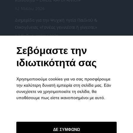
12 Μαΐου 2026
Διημερίδα για την Ψυχική Υγεία Παιδιού &
Οικογένειας «Γονέας γεννιέσαι ή γίνεσαι;»
17 Φεβρουαρίου 2026
«Χριστούγεννα μαζί» από τους φορείς ψυχικής
Σεβόμαστε την
υγείας του Νομού Ιωαννίνων την Τετάρτη
ιδιωτικότητά σας
17/12/2025
16 Δεκεμβρίου 2025
Χρησιμοποιούμε cookies για να σας προσφέρουμε
ΧΡΙΣΤΟΥΓΕΝΝΙΑΤΙΚΗ ΓΙΟΡΤΗ ΤΟΥ ΞΕΝΩΝΑ ΣΤΑ
την καλύτερη δυνατή εμπειρία στη σελίδα μας. Εάν
ΓΙΑΝΝΕΝΑ
συνεχίσετε να χρησιμοποιείτε τη σελίδα, θα
3 Δεκεμβρίου 2025
υποθέσουμε πως είστε ικανοποιημένοι με αυτό.
ΣΥΝΔΕΣΜΟΙ
Πολιτική Απορρήτου
ΔΕ ΣΥΜΦΩΝΩ