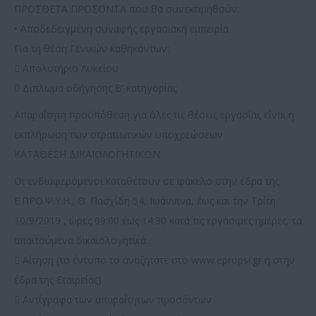
ΠΡΟΣΘΕΤΑ ΠΡΟΣΟΝΤΑ που θα συνεκτιμηθούν:
• Αποδεδειγμένη συναφής εργασιακή εμπειρία
Για τη θέση Γενικών καθηκόντων:
 Απολυτήριο Λυκείου
 Δίπλωμα οδήγησης Β’ κατηγορίας
Απαραίτητη προϋπόθεση για όλες τις θέσεις εργασίας είναι η
εκπλήρωση των στρατιωτικών υποχρεώσεων
ΚΑΤΑΘΕΣΗ ΔΙΚΑΙΟΛΟΓΗΤΙΚΩΝ
Οι ενδιαφερόμενοι καταθέτουν σε φάκελο στην έδρα της
Ε.ΠΡΟ.Ψ.Υ.Η., Θ. Πασχίδη 54, Ιωάννινα, έως και την Τρίτη
10/9/2019 , ώρες 09:00 έως 14:30 κατά τις εργάσιμες ημέρες, τα
απαιτούμενα δικαιολογητικά:
 Αίτηση (το έντυπο το αναζητάτε στο www.epropsi.gr ή στην
έδρα της Εταιρείας)
 Αντίγραφα των απαραίτητων προσόντων