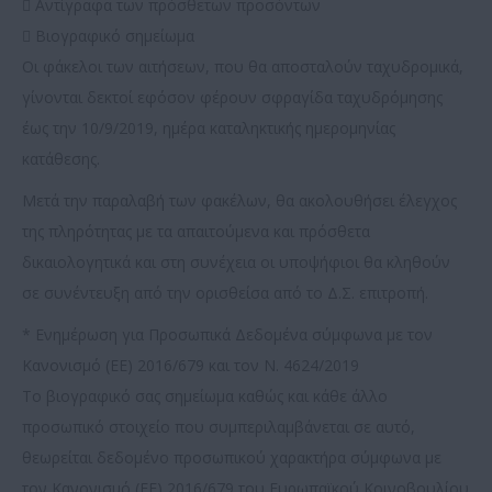
 Αντίγραφα των πρόσθετων προσόντων
 Βιογραφικό σημείωμα
Οι φάκελοι των αιτήσεων, που θα αποσταλούν ταχυδρομικά,
γίνονται δεκτοί εφόσον φέρουν σφραγίδα ταχυδρόμησης
έως την 10/9/2019, ημέρα καταληκτικής ημερομηνίας
κατάθεσης.
Μετά την παραλαβή των φακέλων, θα ακολουθήσει έλεγχος
της πληρότητας με τα απαιτούμενα και πρόσθετα
δικαιολογητικά και στη συνέχεια οι υποψήφιοι θα κληθούν
σε συνέντευξη από την ορισθείσα από το Δ.Σ. επιτροπή.
* Ενημέρωση για Προσωπικά Δεδομένα σύμφωνα με τον
Κανονισμό (ΕΕ) 2016/679 και τον Ν. 4624/2019
Το βιογραφικό σας σημείωμα καθώς και κάθε άλλο
προσωπικό στοιχείο που συμπεριλαμβάνεται σε αυτό,
θεωρείται δεδομένο προσωπικού χαρακτήρα σύμφωνα με
τον Κανονισμό (ΕΕ) 2016/679 του Ευρωπαϊκού Κοινοβουλίου