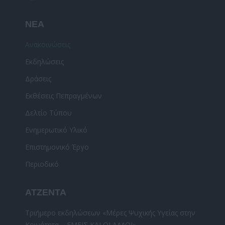
YouTube
page
ΝΕΑ
opens
in
Ανακοινώσεις
new
Εκδηλώσεις
window
Δράσεις
Εκθέσεις Πεπραγμένων
Δελτίο Τύπου
Ενημερωτικό Υλικό
Επιστημονικό Έργο
Περιοδικό
ΑΤΖΕΝΤΑ
Τριήμερο εκδηλώσεων «Μέρες Ψυχικής Υγείας στην
Κοινότητα – ΕΜΕΙΣ ΚΑΙ ΟΙ ΑΛΛΟΙ»