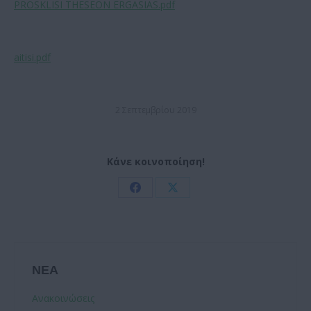
PROSKLISI THESEON ERGASIAS.pdf
aitisi.pdf
2 Σεπτεμβρίου 2019
Κάνε κοινοποίηση!
Share
Share
on
on
Facebook
X
ΝΕΑ
Ανακοινώσεις