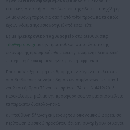
Α)
σε κλειστό σφραγισμένο φάκελο
στην έδρα της
ΕΠΡΟΨΥ, στον Δήμο Ιωαννίνων επί της οδού Θ. Πασχίδη αρ.
54 με φυσική παρουσία σας ή από τρίτα πρόσωπα τα οποία
έχουν νόμιμα εξουσιοδοτηθεί από εσάς, είτε
Β)
με ηλεκτρονικό ταχυδρομείο
στις διευθύνσεις:
info@epropsi.gr
με την προϋπόθεση ότι το έντυπο της
οικονομικής προσφοράς θα φέρει εγκεκριμένη ηλεκτρονική
υπογραφή ή εγκεκριμένη ηλεκτρονική σφραγίδα
Προς απόδειξη της μη συνδρομής των λόγων αποκλεισμού
από διαδικασίες σύναψης δημοσίων συμβάσεων των παρ.1
και 2 του άρθρου 73 και του άρθρου 74 του Ν.4412/2016,
παρακαλούμε, μαζί με την προσφορά σας, να μας αποστείλετε
τα παρακάτω δικαιολογητικά:
α.
Υπεύθυνη δήλωση εκ μέρους του οικονομικού φορέα, σε
περίπτωση φυσικού προσώπου ότι δεν συντρέχουν οι λόγοι