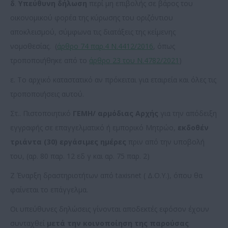
δ
.
Υπεύθυνη δήλωση
περί μη επιβολής σε βάρος του
οικονομικού φορέα της κύρωσης του οριζόντιου
αποκλεισμού, σύμφωνα τις διατάξεις της κείμενης
νομοθεσίας. (
άρθρο 74 παρ.4 Ν.4412/2016
, όπως
τροποποιήθηκε από το
άρθρο 23 του Ν.4782/2021
)
ε. Το αρχικό καταστατικό αν πρόκειται για εταιρεία και όλες τις
τροποποιήσεις αυτού.
Στ.. Πιστοποιητικό
ΓΕΜΗ/ αρμόδιας Αρχής
για την απόδειξη
εγγραφής σε επαγγελματικό ή εμπορικό Μητρώο,
εκδοθέν
τριάντα (30) εργάσιμες ημέρες
πριν από την υποβολή
του, (αρ. 80 παρ. 12 εδ γ και αρ. 75 παρ. 2)
Ζ Έναρξη δραστηριοτήτων από taxisnet ( Δ.Ο.Υ.), όπου θα
φαίνεται το επάγγελμα.
Οι υπεύθυνες δηλώσεις γίνονται αποδεκτές εφόσον έχουν
συνταχθεί
μετά την κοινοποίηση
της παρούσας