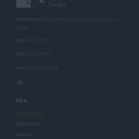
Διεύθυνση:
ΕΔΡΑ Ιωάννινα, Θωμά Πασχίδη 54, Τ.Κ.
45445
Τηλ:
26510 33532
Φαξ:
26510 33852
Email:
info@epropsi.gr
Find us on:
YouTube
page
ΝΕΑ
opens
in
Ανακοινώσεις
new
Εκδηλώσεις
window
Δράσεις