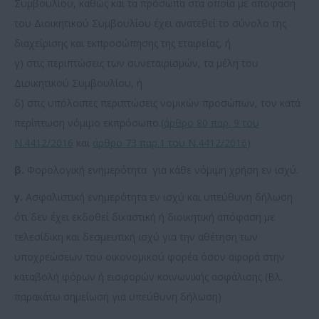
Συμβουλίου, καθώς και τα πρόσωπα στα οποία με απόφαση
του Διοικητικού Συμβουλίου έχει ανατεθεί το σύνολο της
διαχείρισης και εκπροσώπησης της εταιρείας, ή
γ) στις περιπτώσεις των συνεταιρισμών, τα μέλη του
Διοικητικού Συμβουλίου, ή
δ) στις υπόλοιπες περιπτώσεις νομικών προσώπων, τον κατά
περίπτωση νόμιμο εκπρόσωπο.(
άρθρο 80 παρ. 9 του
Ν.4412/2016
και
άρθρο 73 παρ.1 του Ν.4412/2016
)
β.
Φορολογική ενημερότητα για κάθε νόμιμη χρήση εν ισχύ.
γ.
Ασφαλιστική ενημερότητα εν ισχύ και υπεύθυνη δήλωση
ότι δεν έχει εκδοθεί δικαστική ή διοικητική απόφαση με
τελεσίδικη και δεσμευτική ισχύ για την αθέτηση των
υποχρεώσεων του οικονομικού φορέα όσον αφορά στην
καταβολή φόρων ή εισφορών κοινωνικής ασφάλισης (Βλ.
παρακάτω σημείωση για υπεύθυνη δήλωση)