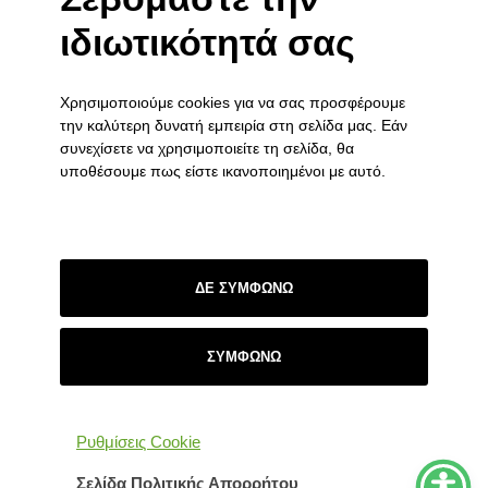
υγείας του Νομού Ιωαννίνων την Τετάρτη
ιδιωτικότητά σας
17/12/2025
16 Δεκεμβρίου 2025
Χρησιμοποιούμε cookies για να σας προσφέρουμε
ΧΡΙΣΤΟΥΓΕΝΝΙΑΤΙΚΗ ΓΙΟΡΤΗ ΤΟΥ ΞΕΝΩΝΑ ΣΤΑ
την καλύτερη δυνατή εμπειρία στη σελίδα μας. Εάν
ΓΙΑΝΝΕΝΑ
συνεχίσετε να χρησιμοποιείτε τη σελίδα, θα
3 Δεκεμβρίου 2025
υποθέσουμε πως είστε ικανοποιημένοι με αυτό.
ΣΥΝΔΕΣΜΟΙ
Πολιτική Απορρήτου
ΔΕ ΣΥΜΦΩΝΩ
Επικοινωνία
ΣΥΜΦΩΝΩ
Ρυθμίσεις Cookie
Σύνδεσμοι
Σελίδα Πολιτικής Απορρήτου