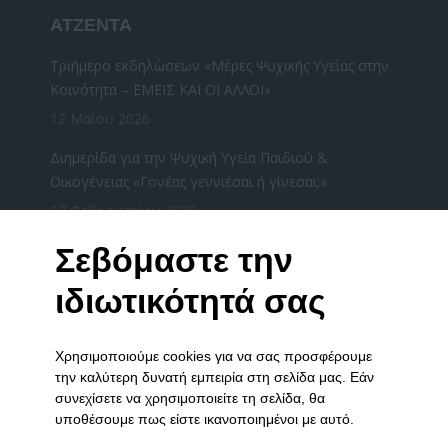
ΑΤΖΕΝΤΑ
Τριήμερο εκδηλώσεων «Μέρες Ψυχικής Υγείας στην
Κοινότητα – ΕΜΕΙΣ ΚΑΙ ΟΙ ΑΛΛΟΙ»
12 Μαΐου 2026
Διημερίδα για την Ψυχική Υγεία Παιδιού &
Οικογένειας «Γονέας γεννιέσαι ή γίνεσαι;»
17 Φεβρουαρίου 2026
«Χριστούγεννα μαζί» από τους φορείς ψυχικής
Σεβόμαστε την
υγείας του Νομού Ιωαννίνων την Τετάρτη
ιδιωτικότητά σας
17/12/2025
16 Δεκεμβρίου 2025
Χρησιμοποιούμε cookies για να σας προσφέρουμε
ΧΡΙΣΤΟΥΓΕΝΝΙΑΤΙΚΗ ΓΙΟΡΤΗ ΤΟΥ ΞΕΝΩΝΑ ΣΤΑ
την καλύτερη δυνατή εμπειρία στη σελίδα μας. Εάν
ΓΙΑΝΝΕΝΑ
συνεχίσετε να χρησιμοποιείτε τη σελίδα, θα
3 Δεκεμβρίου 2025
υποθέσουμε πως είστε ικανοποιημένοι με αυτό.