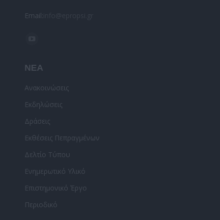
Email:
info@epropsi.gr
Find us on:
YouTube
page
ΝΕΑ
opens
in
Ανακοινώσεις
new
Εκδηλώσεις
window
Δράσεις
Εκθέσεις Πεπραγμένων
Δελτίο Τύπου
Ενημερωτικό Υλικό
Επιστημονικό Έργο
Περιοδικό