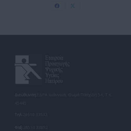
Share
Share
on
on
Facebook
X
Διεύθυνση:
ΕΔΡΑ Ιωάννινα, Θωμά Πασχίδη 54, Τ.Κ.
45445
Τηλ:
26510 33532
Φαξ:
26510 33852