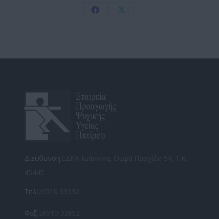
Share
Share
on
on
Facebook
X
Διεύθυνση:
ΕΔΡΑ Ιωάννινα, Θωμά Πασχίδη 54, Τ.Κ.
45445
Τηλ:
26510 33532
Φαξ:
26510 33852