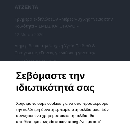
ΑΤΖΕΝΤΑ
Τριήμερο εκδηλώσεων «Μέρες Ψυχικής Υγείας στην
Κοινότητα – ΕΜΕΙΣ ΚΑΙ ΟΙ ΑΛΛΟΙ»
12 Μαΐου 2026
Διημερίδα για την Ψυχική Υγεία Παιδιού &
Οικογένειας «Γονέας γεννιέσαι ή γίνεσαι;»
17 Φεβρουαρίου 2026
«Χριστούγεννα μαζί» από τους φορείς ψυχικής
Σεβόμαστε την
υγείας του Νομού Ιωαννίνων την Τετάρτη
ιδιωτικότητά σας
17/12/2025
16 Δεκεμβρίου 2025
Χρησιμοποιούμε cookies για να σας προσφέρουμε
ΧΡΙΣΤΟΥΓΕΝΝΙΑΤΙΚΗ ΓΙΟΡΤΗ ΤΟΥ ΞΕΝΩΝΑ ΣΤΑ
την καλύτερη δυνατή εμπειρία στη σελίδα μας. Εάν
ΓΙΑΝΝΕΝΑ
συνεχίσετε να χρησιμοποιείτε τη σελίδα, θα
3 Δεκεμβρίου 2025
υποθέσουμε πως είστε ικανοποιημένοι με αυτό.