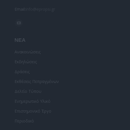
Email:
info@epropsi.gr
Find us on:
YouTube
page
ΝΕΑ
opens
in
Ανακοινώσεις
new
Εκδηλώσεις
window
Δράσεις
Εκθέσεις Πεπραγμένων
Δελτίο Τύπου
Ενημερωτικό Υλικό
Επιστημονικό Έργο
Περιοδικό