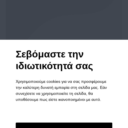
25ο Πανελλήνιο Συνέδριο Ψυχιατρικής,
Σεβόμαστε την
11-14 Μαϊου 2017, Κέρκυρα
ιδιωτικότητά σας
Επιστημονικό Έργο
By
admin
28 Αυγούστου 2017
– Η κινητή Μονάδα Ψυχικής Υγείας Ιωαννίνων-
Χρησιμοποιούμε cookies για να σας προσφέρουμε
Θεσπρωτίας : Δεκαετής Απολογισμός
την καλύτερη δυνατή εμπειρία στη σελίδα μας. Εάν
συνεχίσετε να χρησιμοποιείτε τη σελίδα, θα
– Διατροφικές συνήθειες και παχυσαρκία σε ασθενείς
υποθέσουμε πως είστε ικανοποιημένοι με αυτό.
που πάσχουν από Ψυχωτική Συνδρόμη και ζουν σε
περιοχές της υπαίθρου των Νομών Ιωαννίνων-
Θεσπρωτίας