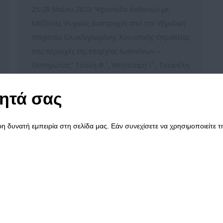
25-28 Μαΐου 2023 “Φροντίδα Ασθενών με
Μείζονες Ψυχικές Διαταραχές από την Υβριδική
Υπηρεσία Ολοκληρωμένης Κοινοτικής Θεραπείας
στις περιοχές της επαρχίας Ιωαννίνων –
Θεσπρωτίας“ Τσόλη Φ.¹, Μπότσαρη Ι.¹, Τσιανέλη
Α.¹, Κοντούδη Π.¹, Μεντή Ν.¹, Περιτογιάννης Β.¹
¹Κινητή Μονάδα Ψυχικής Υγείας Ιωαννίνων –
τητά σας
Θεσπρωτίας, Εταιρεία Προαγωγής Ψυχικής
Υγείας Ηπείρου (Ε.ΠΡΟ.Ψ.Υ.Η.) ΔΕΙΤΕ ΟΛΗ…
 δυνατή εμπειρία στη σελίδα μας. Εάν συνεχίσετε να χρησιμοποιείτε τη
Επικοινωνία