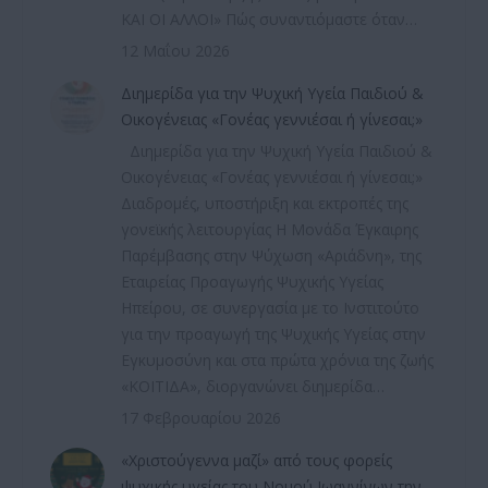
ΚΑΙ ΟΙ ΑΛΛΟΙ» Πώς συναντιόμαστε όταν…
12 Μαΐου 2026
Διημερίδα για την Ψυχική Υγεία Παιδιού &
Οικογένειας «Γονέας γεννιέσαι ή γίνεσαι;»
Διημερίδα για την Ψυχική Υγεία Παιδιού &
Οικογένειας «Γονέας γεννιέσαι ή γίνεσαι;»
Διαδρομές, υποστήριξη και εκτροπές της
γονεϊκής λειτουργίας Η Μονάδα Έγκαιρης
Παρέμβασης στην Ψύχωση «Αριάδνη», της
Εταιρείας Προαγωγής Ψυχικής Υγείας
Ηπείρου, σε συνεργασία με το Ινστιτούτο
για την προαγωγή της Ψυχικής Υγείας στην
Εγκυμοσύνη και στα πρώτα χρόνια της ζωής
«ΚΟΙΤΙΔΑ», διοργανώνει διημερίδα…
17 Φεβρουαρίου 2026
«Χριστούγεννα μαζί» από τους φορείς
ψυχικής υγείας του Νομού Ιωαννίνων την