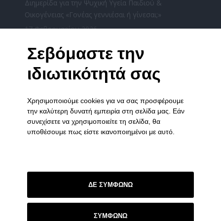
Διημερίδα για την Ψυχική Υγεία Παιδιού &
Οικογένειας «Γονέας γεννιέσαι ή γίνεσαι;»
17 Φεβρουαρίου 2026
«Χριστούγεννα μαζί» από τους φορείς ψυχικής
Σεβόμαστε την
υγείας του Νομού Ιωαννίνων την Τετάρτη
ιδιωτικότητά σας
17/12/2025
16 Δεκεμβρίου 2025
Χρησιμοποιούμε cookies για να σας προσφέρουμε
ΧΡΙΣΤΟΥΓΕΝΝΙΑΤΙΚΗ ΓΙΟΡΤΗ ΤΟΥ ΞΕΝΩΝΑ ΣΤΑ
την καλύτερη δυνατή εμπειρία στη σελίδα μας. Εάν
ΓΙΑΝΝΕΝΑ
συνεχίσετε να χρησιμοποιείτε τη σελίδα, θα
3 Δεκεμβρίου 2025
υποθέσουμε πως είστε ικανοποιημένοι με αυτό.
ΣΥΝΔΕΣΜΟΙ
Πολιτική Απορρήτου
ΔΕ ΣΥΜΦΩΝΩ
Επικοινωνία
ΣΥΜΦΩΝΩ