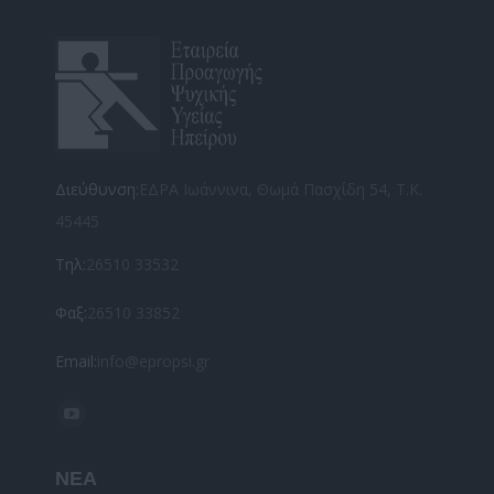
Διεύθυνση:
ΕΔΡΑ Ιωάννινα, Θωμά Πασχίδη 54, Τ.Κ.
45445
Τηλ:
26510 33532
Φαξ:
26510 33852
Email:
info@epropsi.gr
Find us on:
YouTube
page
ΝΕΑ
opens