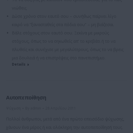
νιώθεις.
∆ώσε χρόνο στον εαυτό σου – συνήθως παίρνει λίγο
καιρό να “ξανασταθείς στα πόδια σου” – µη βιάζεσαι.
Βάλε στόχους στον εαυτό σου. Ξεκίνα µε µικρούς
στόχους, όπως το να σηκωθείς απ’ το κρεβάτι ή το να
πλυθείς και συνέχισε µε µεγαλύτερους, όπως το να βρεις
µια δουλειά ή να επιστρέψεις στο πανεπιστήμιο.
Details
Αυτοπεποίθηση
Ψύχωση
By
admin
28 Απριλίου 2011
Πολλοί άνθρωποι, µετά από ένα πρώτο επεισόδιο ψύχωσης,
χάνουν ένα µέρος ή και ολόκληρη την αυτοπεποίθησή τους.