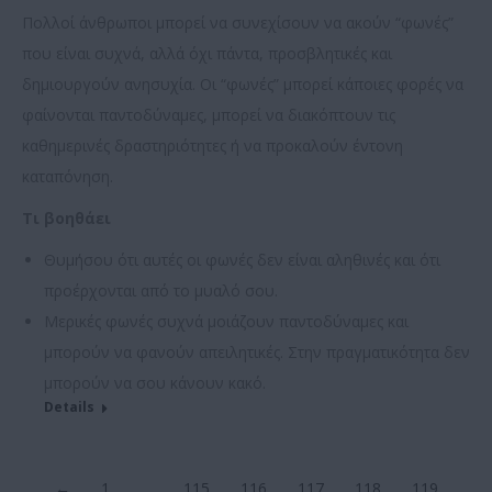
Πολλοί άνθρωποι µπορεί να συνεχίσουν να ακούν “φωνές”
που είναι συχνά, αλλά όχι πάντα, προσβλητικές και
δηµιουργούν ανησυχία. Οι “φωνές” µπορεί κάποιες φορές να
φαίνονται παντοδύναμες, µπορεί να διακόπτουν τις
καθημερινές δραστηριότητες ή να προκαλούν έντονη
καταπόνηση.
Τι βοηθάει
Θυμήσου ότι αυτές οι φωνές δεν είναι αληθινές και ότι
προέρχονται από το µυαλό σου.
Μερικές φωνές συχνά µοιάζουν παντοδύναμες και
µπορούν να φανούν απειλητικές. Στην πραγματικότητα δεν
µπορούν να σου κάνουν κακό.
Details
←
1
…
115
116
117
118
119