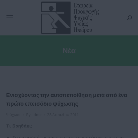
Searc
Νέα
Ενισχύοντας την αυτοπεποίθηση μετά από ένα
πρώτο επεισόδιο ψύχωσης
Ψύχωση
By
admin
28 Απριλίου 2011
Τι βοηθάει;
Το να συζητάς µε κάποιον που εµπιστεύεσαι, για το πως