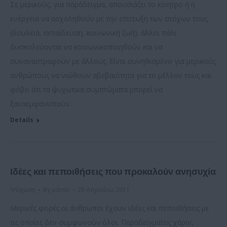
Σε µερικούς, για παράδειγμα, απουσιάζει το κίνητρο ή η
ενέργεια να ασχοληθούν µε την επίτευξη των στόχων τους
(δουλειά, εκπαίδευση, κοινωνική ζωή). άλλοι πάλι
δυσκολεύονται να κοινωνικοποιηθούν και να
συναναστραφούν µε άλλους. Είναι συνηθισμένο για µερικούς
ανθρώπους να νιώθουν αβεβαιότητα για το µέλλον τους και
φόβο ότι τα ψυχωτικά συµπτώµατα µπορεί να
ξαναεμφανιστούν.
Details
Ιδέες και πεποιθήσεις που προκαλούν ανησυχία
Ψύχωση
By
admin
28 Απριλίου 2011
Μερικές φορές οι άνθρωποι έχουν ιδέες και πεποιθήσεις µε
τις οποίες δεν συµφωνούν όλοι. Παραδείγματος χάριν,