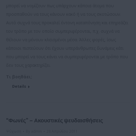
µπορεί να νομίζουν πως υπάρχουν κάποια άτομα που
προσπαθούν να τους κάνουν κακό ή να τους σκοτώσουν.
Αυτό συχνά τους προκαλεί έντονη καταπόνηση και επηρεάζει
τον τρόπο µε τον οποίο συµπεριφέρονται, π.χ. συχνά να
θέλουν να µένουν κλεισμένοι µέσα. Άλλες φορές, ίσως
κάποιοι πιστεύουν ότι έχουν υπεράνθρωπες δυνάμεις κάτι
που µπορεί να τους κάνει να συµπεριφέρονται µε τρόπο που
δεν τους χαρακτηρίζει.
Τι βοηθάει;
Details
“Φωνές” – Ακουστικές ψευδαισθήσεις
Ψύχωση
By
admin
28 Απριλίου 2011