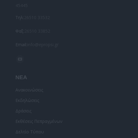
45445
Τηλ:
26510 33532
Φαξ:
26510 33852
Email:
info@epropsi.gr
Find us on:
YouTube
page
ΝΕΑ
opens
in
Ανακοινώσεις
new
Εκδηλώσεις
window
Δράσεις
Εκθέσεις Πεπραγμένων
Δελτίο Τύπου